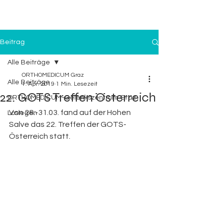
Beitrag
Alle Beiträge
ORTHOMEDICUM Graz
Alle Beiträge
1. Apr. 2019
1 Min. Lesezeit
22. GOTS Treffen Österreich
ORTHOMEDICUM-Gelenkszentrum Graz
Von 28.-31.03. fand auf der Hohen 
Loslegen
Salve das 22. Treffen der GOTS-
Österreich statt. 