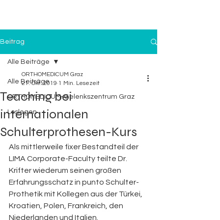
Beitrag
Alle Beiträge
ORTHOMEDICUM Graz
Alle Beiträge
21. Okt. 2019
1 Min. Lesezeit
Teaching bei
ORTHOMEDICUM-Gelenkszentrum Graz
internationalen
Loslegen
Schulterprothesen-Kurs
Als mittlerweile fixer Bestandteil der 
LIMA Corporate-Faculty teilte Dr. 
Krifter wiederum seinen großen 
Erfahrungsschatz in punto Schulter-
Prothetik mit Kollegen aus der Türkei, 
Kroatien, Polen, Frankreich, den 
Niederlanden und Italien. 